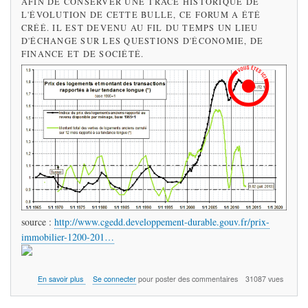
AFIN DE CONSERVER UNE TRACE HISTORIQUE DE
L'ÉVOLUTION DE CETTE BULLE, CE FORUM A ÉTÉ
CRÉÉ. IL EST DEVENU AU FIL DU TEMPS UN LIEU
D'ÉCHANGE SUR LES QUESTIONS D'ÉCONOMIE, DE
FINANCE ET DE SOCIÉTÉ.
source :
http://www.cgedd.developpement-durable.gouv.fr/prix-
immobilier-1200-201…
sur
En savoir plus
Se connecter
pour poster des commentaires
31087 vues
La
Bulle