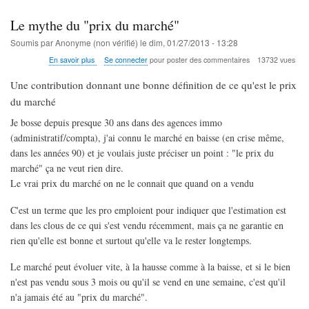
Immobilière
en
Le mythe du "prix du marché"
France
Soumis par
Anonyme (non vérifié)
le
dim, 01/27/2013 - 13:28
sur
En savoir plus
Se connecter
pour poster des commentaires
13732 vues
Le
mythe
Une contribution donnant une bonne définition de ce qu'est le prix
du
du marché
"prix
du
Je bosse depuis presque 30 ans dans des agences immo
marché"
(administratif/compta), j'ai connu le marché en baisse (en crise même,
dans les années 90) et je voulais juste préciser un point : "le prix du
marché" ça ne veut rien dire.
Le vrai prix du marché on ne le connait que quand on a vendu
C'est un terme que les pro emploient pour indiquer que l'estimation est
dans les clous de ce qui s'est vendu récemment, mais ça ne garantie en
rien qu'elle est bonne et surtout qu'elle va le rester longtemps.
Le marché peut évoluer vite, à la hausse comme à la baisse, et si le bien
n'est pas vendu sous 3 mois ou qu'il se vend en une semaine, c'est qu'il
n'a jamais été au "prix du marché".