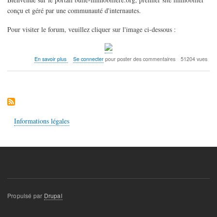
-
conçu et géré par une communauté d'internautes.
2011
Constats
et
Pour visiter le forum, veuillez cliquer sur l'image ci-dessous :
Perspectives
sur
En savoir plus
Se connecter
pour poster des commentaires
51204 vues
Bulle
Immobilière
Informations légales
Propulsé par
Drupal