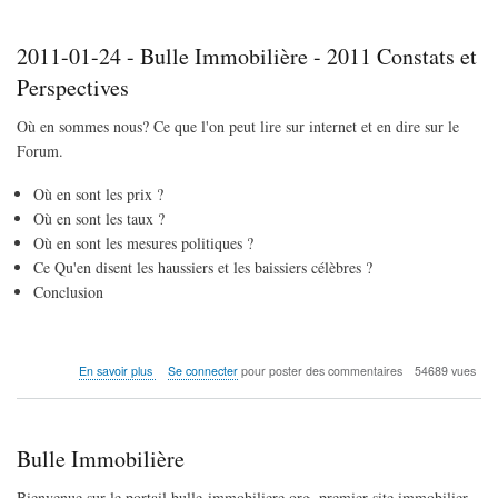
2011-01-24 - Bulle Immobilière - 2011 Constats et
Perspectives
Où en sommes nous? Ce que l'on peut lire sur internet et en dire sur le
Forum.
Où en sont les prix ?
Où en sont les taux ?
Où en sont les mesures politiques ?
Ce Qu'en disent les haussiers et les baissiers célèbres ?
Conclusion
sur
En savoir plus
Se connecter
pour poster des commentaires
54689 vues
2011-
01-
24
-
Bulle Immobilière
Bulle
Immobilière
Bienvenue sur le portail bulle-immobiliere.org, premier site immobilier