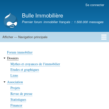
Aller
Se connecter
Menu
au
du
Bulle Immobilière
contenu
compte
principal
Premier forum immobilier français : 1.500.000 messages
de
l'utilisateur
Afficher — Navigation principale
Navigation
principale
Accueil
Forum immobilier
Dossiers
Mythes et croyances de l'immobilier
Etudes et graphiques
Liens
Association
Projets
Revue de presse
Statistiques
Financer