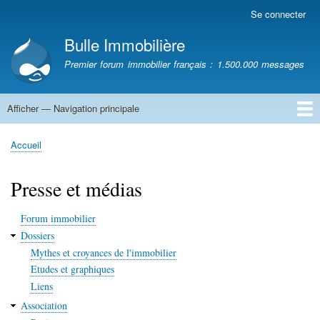
Aller
Se connecter
Menu
au
du
Bulle Immobilière
contenu
compte
principal
Premier forum immobilier français : 1.500.000 messages
de
l'utilisateur
Afficher — Navigation principale
Navigation
principale
Accueil
Accueil
Fil
d'Ariane
Presse et médias
Forum immobilier
Dossiers
Mythes et croyances de l'immobilier
Etudes et graphiques
Liens
Association