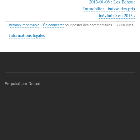
2013-01-08 : Les Échos :
Liens
Immobilier : baisse des prix
transversaux
›
inévitable en 2013
de
Version imprimable
Se connecter
pour poster des commentaires
63320 vues
livre
Informations légales
pour
Presse
et
médias
Propulsé par
Drupal