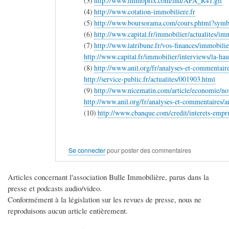
(3)
http://www.immoprix.com/ind/APA_R41.gif
(4)
http://www.cotation-immobiliere.fr
(5)
http://www.boursorama.com/cours.phtml?sy
(6)
http://www.capital.fr/immobilier/actualites/im
(7)
http://www.latribune.fr/vos-finances/immobilie
http://www.capital.fr/immobilier/interviews/la-h
(8)
http://www.anil.org/fr/analyses-et-commentair
http://service-public.fr/actualites/001903.html
(9)
http://www.nicematin.com/article/economie/
http://www.anil.org/fr/analyses-et-commentaires/
(10)
http://www.cbanque.com/credit/interets-empr
Se connecter
pour poster des commentaires
Articles concernant l'association Bulle Immobilière, parus dans la
presse et podcasts audio/video.
Conformément à la législation sur les revues de presse, nous ne
reproduisons aucun article entièrement.