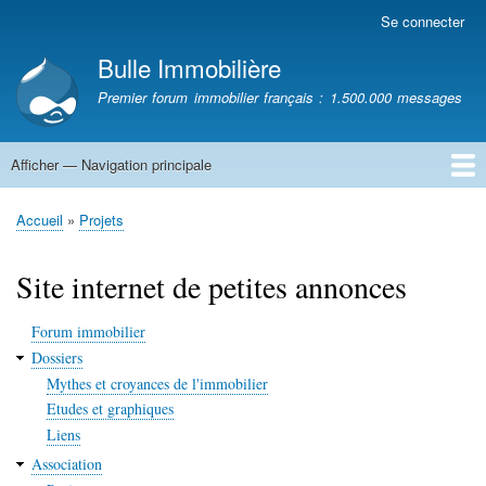
Aller
Se connecter
Menu
au
du
Bulle Immobilière
contenu
compte
principal
Premier forum immobilier français : 1.500.000 messages
de
l'utilisateur
Afficher — Navigation principale
Navigation
principale
Accueil
Accueil
Projets
Fil
d'Ariane
Site internet de petites annonces
Forum immobilier
Dossiers
Mythes et croyances de l'immobilier
Etudes et graphiques
Liens
Association