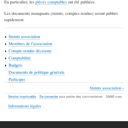
En particulier, les
pièces comptables
ont été publiées.
Les documents manquants (statuts, comptes-rendus) seront publiés
rapidement.
Statuts association
Membres de l'association
Compte-rendus décisions
Comptabilité
Budgets
Documents de politique générale
Participer
›
Statuts association
Liens
Version imprimable
Se connecter
pour poster des commentaires
33685 vues
transversaux
Informations légales
de
livre
pour