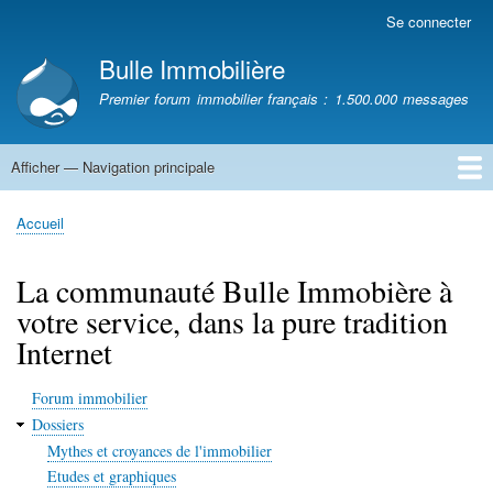
Aller
Se connecter
Menu
au
du
Bulle Immobilière
contenu
compte
principal
Premier forum immobilier français : 1.500.000 messages
de
l'utilisateur
Afficher — Navigation principale
Navigation
principale
Accueil
Accueil
Fil
d'Ariane
La communauté Bulle Immobière à
votre service, dans la pure tradition
Internet
Forum immobilier
Dossiers
Mythes et croyances de l'immobilier
Etudes et graphiques