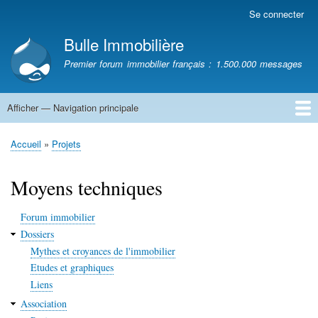
Aller
Se connecter
Menu
au
du
Bulle Immobilière
contenu
compte
principal
Premier forum immobilier français : 1.500.000 messages
de
l'utilisateur
Afficher — Navigation principale
Navigation
principale
Accueil
Accueil
Projets
Fil
d'Ariane
Moyens techniques
Forum immobilier
Dossiers
Mythes et croyances de l'immobilier
Etudes et graphiques
Liens
Association