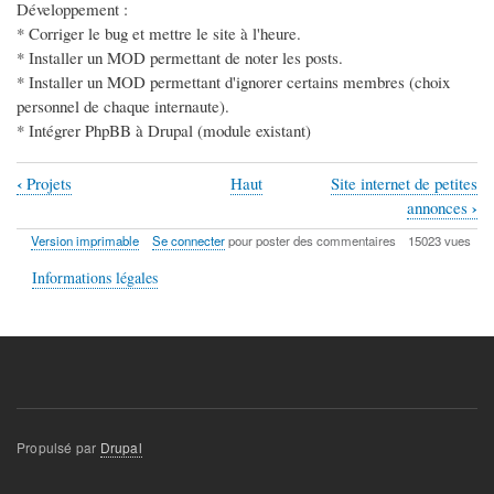
Développement :
* Corriger le bug et mettre le site à l'heure.
* Installer un MOD permettant de noter les posts.
* Installer un MOD permettant d'ignorer certains membres (choix
personnel de chaque internaute).
* Intégrer PhpBB à Drupal (module existant)
‹
Projets
Haut
Site internet de petites
Liens
›
annonces
transversaux
Version imprimable
Se connecter
pour poster des commentaires
15023 vues
de
Informations légales
livre
pour
Portail
Bulle
Immobilière
Propulsé par
Drupal