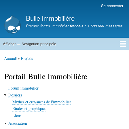
Aller
Se connecter
Menu
au
du
Bulle Immobilière
contenu
compte
principal
Premier forum immobilier français : 1.500.000 messages
de
l'utilisateur
Afficher — Navigation principale
Navigation
principale
Accueil
Accueil
Projets
Fil
d'Ariane
Portail Bulle Immobilière
Forum immobilier
Dossiers
Mythes et croyances de l'immobilier
Etudes et graphiques
Liens
Association